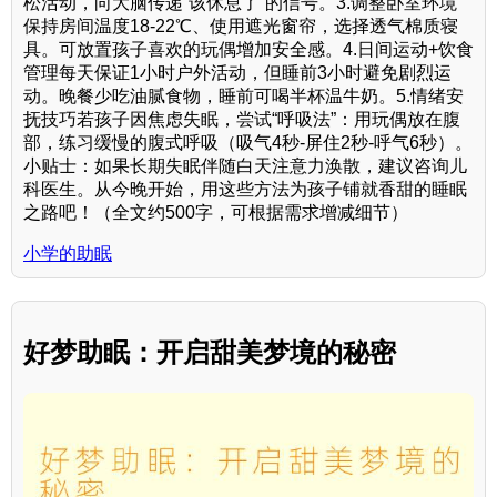
松活动，向大脑传递“该休息了”的信号。3.调整卧室环境
保持房间温度18-22℃、使用遮光窗帘，选择透气棉质寝
具。可放置孩子喜欢的玩偶增加安全感。4.日间运动+饮食
管理每天保证1小时户外活动，但睡前3小时避免剧烈运
动。晚餐少吃油腻食物，睡前可喝半杯温牛奶。5.情绪安
抚技巧若孩子因焦虑失眠，尝试“呼吸法”：用玩偶放在腹
部，练习缓慢的腹式呼吸（吸气4秒-屏住2秒-呼气6秒）。
小贴士：如果长期失眠伴随白天注意力涣散，建议咨询儿
科医生。从今晚开始，用这些方法为孩子铺就香甜的睡眠
之路吧！（全文约500字，可根据需求增减细节）
小学的助眠
好梦助眠：开启甜美梦境的秘密