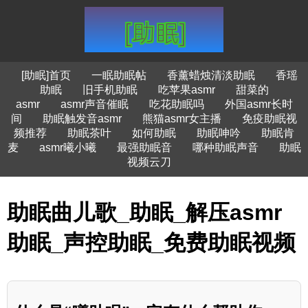
[助眠]首页
一眠助眠帖
香薰蜡烛清淡助眠
香瑶
助眠
旧手机助眠
吃苹果asmr
甜菜的
asmr
asmr声音催眠
吃花助眠吗
外国asmr长时
间
助眠触发音asmr
熊猫asmr女主播
免疫助眠视
频推荐
助眠茶叶
如何助眠
助眠呻吟
助眠肯
麦
asmr曦小曦
最强助眠音
哪种助眠声音
助眠
视频云刀
助眠曲儿歌_助眠_解压asmr
助眠_声控助眠_免费助眠视频