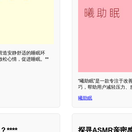
营造安静舒适的睡眠环
松心情，促进睡眠。**
“曦助眠”是一款专注于
巧，帮助用户减轻压力、
曦助眠
***
探寻ASMR亲密