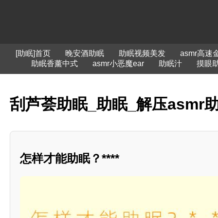
[助眠]首页
晚安酒助眠
助眠视频美发
asmr高速
助眠香薰中式
asmr小恶魔ear
助眠汁
摸眼
刮芦荟助眠_助眠_解压asmr
怎样才能助眠？****