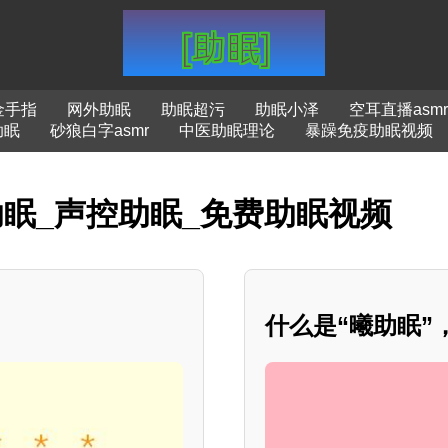
金手指
网外助眠
助眠超污
助眠小泽
空耳直播asmr
助眠
砂狼白字asmr
中医助眠理论
暴躁免疫助眠视频
助眠_声控助眠_免费助眠视频
什么是“曦助眠”，