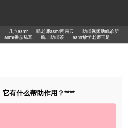
几点asmr
喵老师asmr网易云
助眠视频助眠诊所
asmr番茄舔耳
晚上助眠茶
asmr放学老师玉足
它有什么帮助作用？****