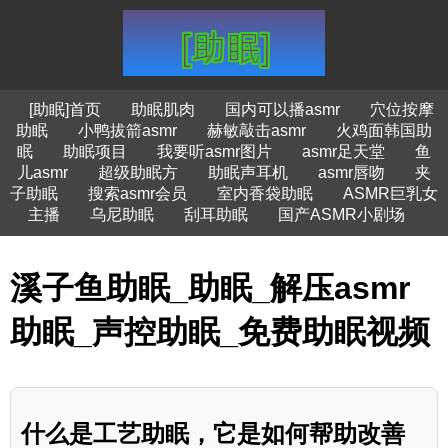
[助眠]首页
助眠肌肉
国内可以播asmr
穴位按摩
助眠
小鸭拔箭asmr
赫敏敲击asmr
火鸡面韩国助
眠
助眠项目
我要听asmr图片
asmr足天堂
鱼
儿asmr
超级助眠方
助眠声耳机
asmr唇吻
夹
子助眠
搜索asmr会员
室内香袋助眠
ASMR巨乳女
主播
乌尼助眠
刮耳助眠
国产ASMR小剧场
溪子鱼助眠_助眠_解压asmr
助眠_声控助眠_免费助眠视频
什么是工艺助眠，它是如何帮助改善