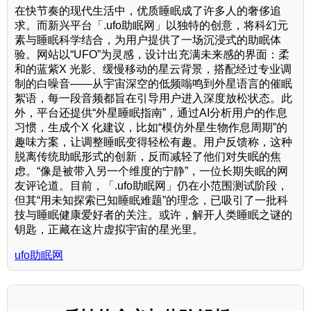
在快节奏的现代生活中，优质睡眠成了许多人的奢侈追
求。而新兴平台「.ufo助眠网」以独特的创意，将科幻元
素与睡眠科学结合，为用户提供了一场沉浸式的助眠体
验。网站以“UFO”为灵感，设计出充满未来感的界面：柔
和的蓝紫X 光影、缓慢移动的星云背景，搭配经过专业调
制的白噪音——从宇宙深空的低频嗡鸣到外星语言的催眠
絮语，每一段音频都旨在引导用户进入深度放松状态。此
外，平台还提供“外星睡眠指南”，通过AI分析用户的作息
习惯，生成个X 化建议，比如“模仿外星生物作息周期”的
趣味方案，让调整睡眠变得轻松有趣。用户反馈称，这种
脱离传统助眠形式的创新，反而减轻了他们对失眠的焦
虑。“像是被带入另一个维度的宁静”，一位长期失眠的网
友评论道。目前，「.ufo助眠网」仍在小范围测试阶段，
但其“用未知探索已知睡眠难题”的理念，已吸引了一批科
技与睡眠健康爱好者的关注。或许，解开人类睡眠之谜的
钥匙，正藏在这片虚拟宇宙的星光里。
ufo助眠网