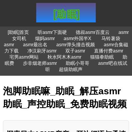
[助眠]首页
听asmr下面硬
德叔asmr百度云
asmr
女司机
烟妈asmr
asmr外国半X
马铃薯袋
asmr
asmr最出名
asmr弹头撞击视频
asmr合集磁
力下载
净汉刷牙asmr
双子asmr
直播付费asmr
宅男asmr网站
秋水阿木木asmr
猫猫拳助眠
助
眠费
步非烟老师asmr
助眠小哥哥
asmr吧在线试
听
超级助眠声
泡脚助眠嘛_助眠_解压asmr
助眠_声控助眠_免费助眠视频