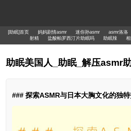
[助眠]首页
妈妈剧情asmr
迷你孙asmr
asmr洛洛
射精
盐酸帕罗西汀片助眠吗
助眠辣
相
助眠美国人_助眠_解压asmr
### 探索ASMR与日本大胸文化的独