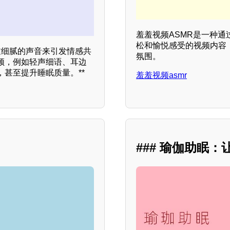
羞羞视频ASMR是一种
松和愉悦感受的视频内容
过细腻的声音来引发情感共
氛围。
频，例如轻声细语、耳边
甚至提升睡眠质量。**
羞羞视频asmr
### 瑜伽助眠