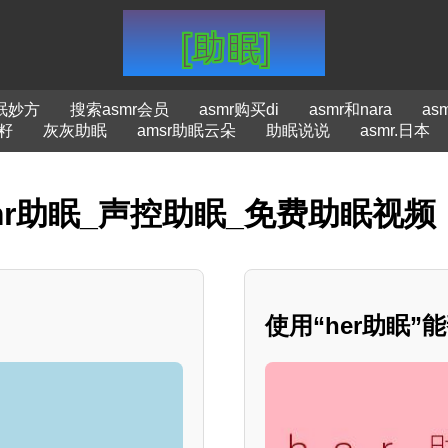
眠妙方
搜索asmr会员
asmr购买di
asmr和nara
as
籽
灰灰助眠
amsr助眠云朵
助眠说说
asmr.日本
smr助眠_声控助眠_免费助眠视频
使用“her助眠