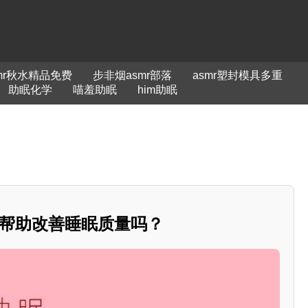
mr秋水精品免费
步非烟asmr部落
asmr塑封模具多重
助眠化学
喵羞助眠
him助眠
”能帮助改善睡眠质量吗？