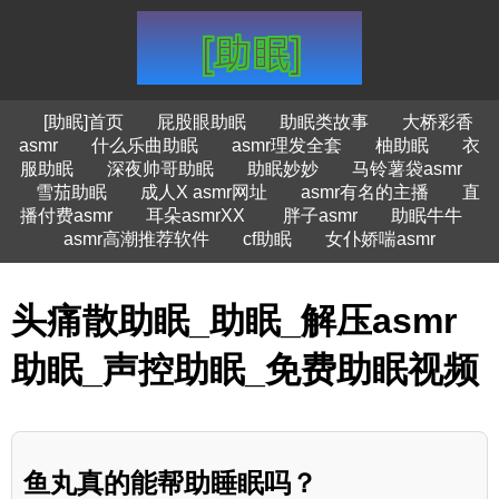
[助眠]首页
屁股眼助眠
助眠类故事
大桥彩香
asmr
什么乐曲助眠
asmr理发全套
柚助眠
衣
服助眠
深夜帅哥助眠
助眠妙妙
马铃薯袋asmr
雪茄助眠
成人X asmr网址
asmr有名的主播
直
播付费asmr
耳朵asmrXX
胖子asmr
助眠牛牛
asmr高潮推荐软件
cf助眠
女仆娇喘asmr
头痛散助眠_助眠_解压asmr
助眠_声控助眠_免费助眠视频
鱼丸真的能帮助睡眠吗？