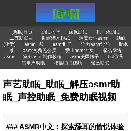
[助眠]首页
助眠水疗
寐保助眠
扎耳朵助眠
二五助眠曲
助眠潜水模式
魅魔女仆asmr
助眠
(化学)
asmr一般
asmr肚子
浮力asmr导航
助眠
莱
asmr免费无会员
爱上asmr全集
馨洁网络
asmr
室外asmr制作教程
asmr美国妹子
bp助眠
雪雨声助眠
吃播助眠视频
缓压助眠
声艺助眠_助眠_解压asmr助
眠_声控助眠_免费助眠视频
### ASMR中文：探索舔耳的愉悦体验