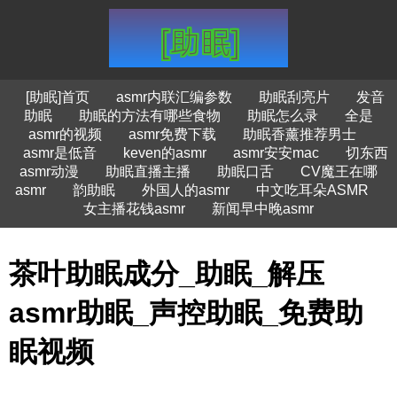
[助眠]首页
asmr内联汇编参数
助眠刮亮片
发音
助眠
助眠的方法有哪些食物
助眠怎么录
全是
asmr的视频
asmr免费下载
助眠香薰推荐男士
asmr是低音
keven的asmr
asmr安安mac
切东西
asmr动漫
助眠直播主播
助眠口舌
CV魔王在哪
asmr
韵助眠
外国人的asmr
中文吃耳朵ASMR
女主播花钱asmr
新闻早中晚asmr
茶叶助眠成分_助眠_解压
asmr助眠_声控助眠_免费助
眠视频