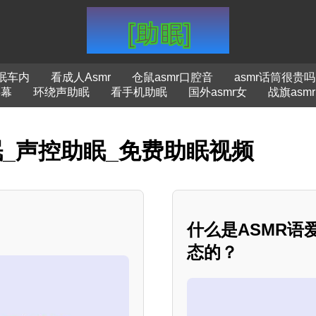
眠车内
看成人Asmr
仓鼠asmr口腔音
asmr话筒很贵吗
字幕
环绕声助眠
看手机助眠
国外asmr女
战旗asmr
眠_声控助眠_免费助眠视频
什么是ASMR
态的？