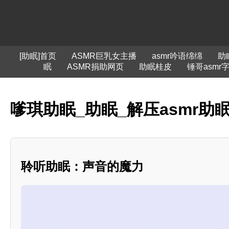
[助眠]首页
ASMR巨乳女主播
asmr吟语绵绵
助
眠
ASMR捐助网页
助眠桂皮
锤哥asmr
嗲琪助眠_助眠_解压asmr助
聆听助眠：声音的魔力