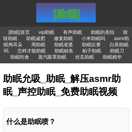
[助眠]首页
vip助眠
有声助眠
助眠的美拍
吱
吱助眠
助眠减肥
修复助眠
小米助眠吗
asmr助
眠掏耳朵
周助眠
助眠老婆
助眠比赛
白茶助眠
吗
怎样才能助眠
助眠鲸鱼
柏子助眠
助眠刀
助眠吃食
蒸汽眼罩助眠
丝瓜助眠
助眠精华
助眠允吸_助眠_解压asmr助
眠_声控助眠_免费助眠视频
什么是助眠喷？