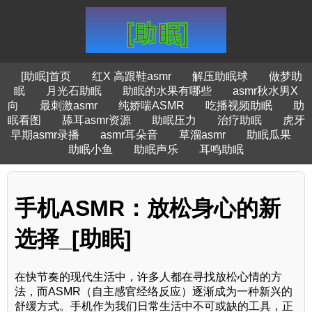
[助眠]首页
红X 高跟鞋asmr
解压助眠球
做梦助
眠
月光石助眠
助眠的水果有哪些
asmr秋水男X
向
最刺激asmr
纯娇喘ASMR
吃播视频助眠
助
眠看图
舔耳asmr资源
助眠压力
治疗助眠
虎牙
早期asmr录播
asmr耳朵音
草溜asmr
助眠瓜果
助眠小鱼
助眠声乐
耳鸣助眠
手机ASMR：放松身心的新
选择_[助眠]
在快节奏的现代生活中，许多人都在寻找放松心情的方
法，而ASMR（自主感官经络反应）逐渐成为一种新兴的
舒缓方式。手机作为我们日常生活中不可或缺的工具，正