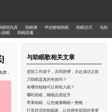
助眠咬玩具
助眠佛
声控娇喘助眠
助眠仪式
鸟助
人助眠
助眠恶魔
与
助眠歌
相关文章
]
贵阳工作搭子，共同拼搏，共赴成功之路
焦虑，
刀助眠是真的有效吗？
有哪些植物可以帮助入眠？
哪吒助眠，睡眠品质提升
苹果助眠，让您健康睡眠一整晚
打造舒适的助眠家，让你拥有甜甜的美梦