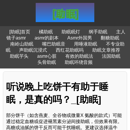
[助眠]首页
橘助眠
助眠眠灯
纲手助眠
主人
镜子asmr
asmr的剧本
Asmr外国男
翻糖助眠
南岭山助眠
嘴巴助眠音
用唾液助眠
不专业助
眠
声助眠沉浸式
西红花助眠吗
助眠文章推荐
助眠芋头
asmr心脏
有效的助眠法
法国助眠
头骨助眠
助眠环绕音频
听说晚上吃饼干有助于睡
眠，是真的吗？_[助眠]
部分饼干（如含燕麦、全谷物或微量X 氨酸的款式）可能
通过稳定血糖或促进褪黑素分泌间接助眠，但效果有限。
高糖或油腻的饼干反而可能干扰睡眠。更建议选择温牛