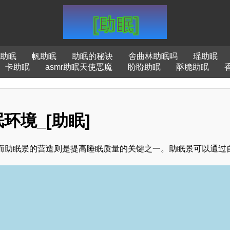
助眠
帆助眠
助眠的秘诀
舍曲林助眠吗
瑶助眠
卡助眠
asmr助眠天使恶魔
盼盼助眠
酥脆助眠
环境_[助眠]
而助眠景的营造则是提高睡眠质量的关键之一。助眠景可以通过