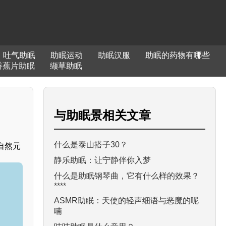
吐气助眠
助眠运动
助眠汉服
助眠的药物有哪些
香蕉片助眠
缬草助眠
与
助眠景
相关文章
什么是泰山搭子30？
自然元
静乐助眠：让宁静伴你入梦
什么是助眠钢琴曲，它有什么样的效果？
****
ASMR助眠：天使的轻声细语与恶魔的呢
喃