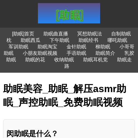
[助眠]首页
助眠曲直播
冥想助眠法
自制助眠
枕
助眠西瓜
下午助眠
助眠经书
哪吒助眠
军训助眠
助眠淘宝
金针助眠
柳助眠
小哥哥
助眠
小朋友助眠视频
手语助眠
助眠简介
乳胶
助眠
助眠的花
收纳助眠
助眠耳机党
助眠走
路
助眠美容_助眠_解压asmr助
眠_声控助眠_免费助眠视频
闵助眠是什么？