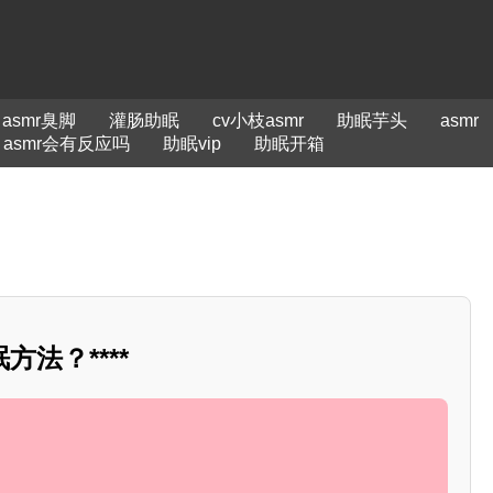
asmr臭脚
灌肠助眠
cv小枝asmr
助眠芋头
asmr
asmr会有反应吗
助眠vip
助眠开箱
法？****