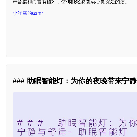
声音柔和而富有磁X ，仿佛能轻易拨动心灵深处的弦。
小泽雪的asmr
### 助眠智能灯：为你的夜晚带来宁