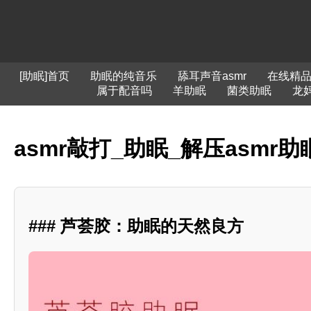
[助眠]首页
助眠的纯音乐
舔耳声音asmr
在线精品
属于配音吗
羊助眠
菌类助眠
龙妈
asmr敲打_助眠_解压asmr
### 芦荟胶：助眠的天然良方