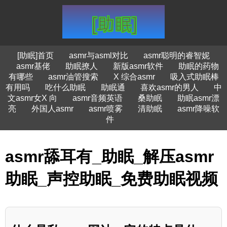
[助眠]首页
asmr与asml对比
asmr聪明的睿智妮
asmr基佬
助眠撩人
新版asmr软件
助眠的药物
有哪些
asmr油管搜索
X 综合asmr
吸入式助眠棒
有用吗
吃什么助眠
助眠通
喜欢asmr的男人
中
文asmr女X 向
asmr音频英语
桑助眠
助眠asmr漂
亮
外国人asmr
asmr喷雾
清助眠
asmr降噪软
件
asmr舔耳有_助眠_解压asmr
助眠_声控助眠_免费助眠视频