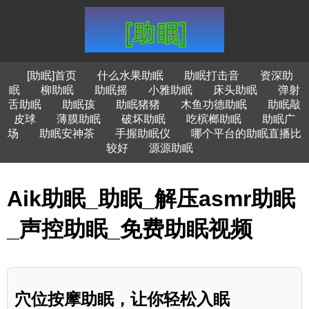
[助眠]首页
什么水果助眠
助眠打击音
资深助
眠
柳助眠
助眠摇
小雅助眠
床头助眠
弹射
舌助眠
助眠孩
助眠猪猪
木鱼功德助眠
助眠敲
皮球
薄膜助眠
破坏助眠
吃槟榔助眠
助眠广
场
助眠安神茶
手握助眠仪
哪个平台的助眠直播比
较好
源源助眠
Aik助眠_助眠_解压asmr助眠
_声控助眠_免费助眠视频
穴位按摩助眠，让你轻松入眠