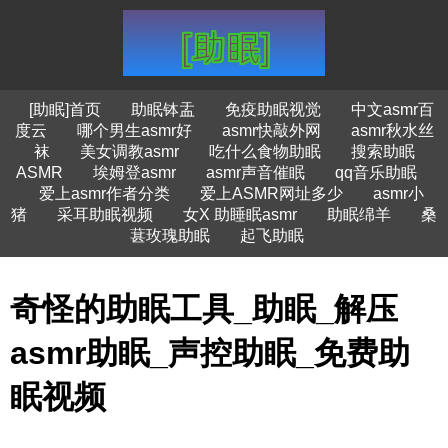
[助眠]首页
助眠钵盂
免疫助眠视觉
中文asmr百
度云
哪个男生asmr好
asmr快敲外网
asmr秋水丝
袜
美女调教asmr
吃什么食物助眠
搜索助眠
ASMR
埃姆登asmr
asmr声音催眠
qq音乐助眠
爱上asmr作者分类
爱上ASMR网址多少
asmr小
猪
采耳助眠视频
女X 助睡眠asmr
助眠绵羊
桑
葚玫瑰助眠
起飞助眠
奇怪的助眠工具_助眠_解压
asmr助眠_声控助眠_免费助
眠视频