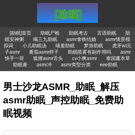
[助眠]首页
助眠尸检
助眠考古
言语助眠
助
眠安神粥
喝三九助眠
asmr拿铁结婚
asmr情景模
拟词
小儿助眠汤
喵羞助眠
梦游助眠
虎牙wt元
子asmr
番茄asmr样子
助眠喷雾有副作用吗
asmr
快手一菲
狐狸asmr舌头
cv小爽asmr
泰国薰衣草
助眠膏
asmr冲
asmr类型分类
eee助眠
男士沙龙ASMR_助眠_解压
asmr助眠_声控助眠_免费助
眠视频