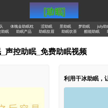
队
体魄金助眠枕
涩助眠
景助眠
梦助眠
july
蚊助眠
助眠产品
助眠纹眉
助眠饮茶
醋能助眠
眠_声控助眠_免费助眠视频
利用干冰助眠，