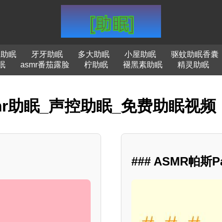
口助眠
牙牙助眠
多大助眠
小屋助眠
驱蚊助眠香囊
眠
asmr番茄露脸
柠助眠
褪黑素助眠
精灵助眠
smr助眠_声控助眠_免费助眠视频
### ASMR帕