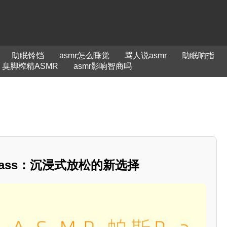
助眠铃铛
asmr怎么睡觉
骂人说asmr
助眠响指
臭脚榨精ASMR
asmr影响智商吗
斯Pass：沉浸式放松的新选择