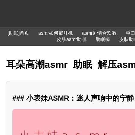
[助眠]首页
asmr如何戴耳机
asmr剧情合欢教
重
皮肤asmr助眠
助眠棒
皮肤助
耳朵高潮asmr_助眠_解压a
### 小表妹ASMR：迷人声响中的宁静