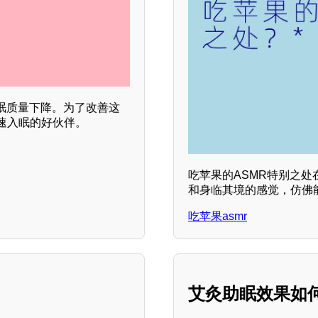
眠质量下降。为了改善这
速入眠的好伙伴。
吃苹果的ASMR特别之
和身临其境的感觉，仿佛
吃苹果asmr
艾灸助眠效果如