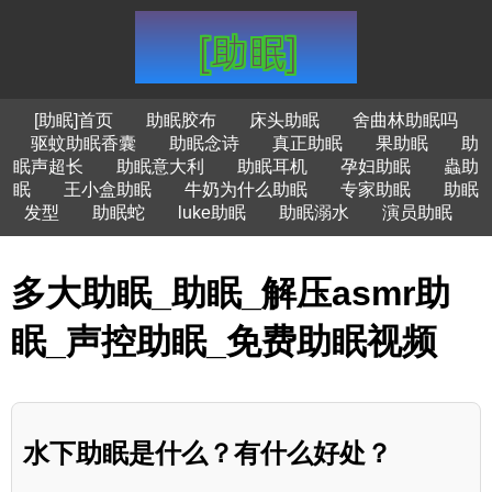
[助眠]首页
助眠胶布
床头助眠
舍曲林助眠吗
驱蚊助眠香囊
助眠念诗
真正助眠
果助眠
助
眠声超长
助眠意大利
助眠耳机
孕妇助眠
蟲助
眠
王小盒助眠
牛奶为什么助眠
专家助眠
助眠
发型
助眠蛇
luke助眠
助眠溺水
演员助眠
多大助眠_助眠_解压asmr助
眠_声控助眠_免费助眠视频
水下助眠是什么？有什么好处？