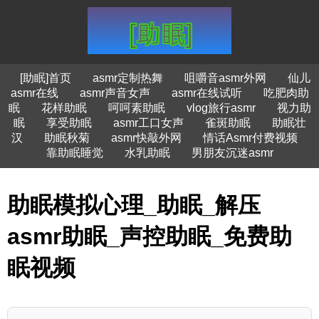
[助眠]首页
asmr定制热舞
咀嚼音asmr外网
仙儿
asmr在线
asmr声音女声
asmr在线试听
吃肥肉助
眠
花样助眠
呵呵素助眠
vlog旅行asmr
视力助
眠
享受助眠
asmr工口女声
雀斑助眠
助眠壮
汉
助眠秋菊
asmr快敲外网
情话Asmr付费视频
靠助眠睡觉
水乳助眠
男朋友沉迷asmr
助眠模拟心理_助眠_解压
asmr助眠_声控助眠_免费助
眠视频