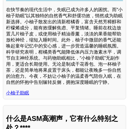
在快节奏的现代生活中，失眠已成为许多人的困扰。而“小
柚子助眠”以其独特的自然香气和舒缓功效，悄然成为助眠
新选择。小柚子散发出的清新柑橘香，富含天然芳樟醇和
柠檬烯成分，能有效缓解焦虑、平复情绪。睡前在枕边放
置几片柚子皮，或使用柚子精油香薰，淡淡的果香能帮助
放松神经，缩短入睡时间。此外，柚子中微甜的香气还能
唤起童年记忆中的安心感，进一步营造温馨的睡眠氛围。
科学研究表明，柑橘类香气能降低体内压力激素水平，调
节自主神经系统。与药物助眠相比，“小柚子助眠”无副作
用，更适合长期使用。无论是制成干花香包、泡一杯柚子
茶，还是简单地将果皮置于床头，都能让夜晚多一份自然
的治愈力。今夜，不妨让小柚子的温柔香气陪你入眠，在
自然的怀抱中告别辗转反侧，拥抱深度睡眠的宁静。
小柚子助眠
什么是ASM高潮声，它有什么特别之
处？****