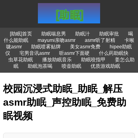
[助眠]首页
助眠喘息男
助眠汁
助眠审批
喝
什么能助眠
mayumi亲吻asmr
asmr听了射精
卡喉
咙asmr
助眠喷雾贴牌
美女asmr免费
hipee助眠
仪
宅男音讯asmr
听asmr下面硬
什么药助眠快
虫草花助眠
播放助眠音乐
助眠咬指甲
姜怎么助
眠
助眠泡茶喝
喷壶助眠
优质游戏助眠
校园沉浸式助眠_助眠_解压
asmr助眠_声控助眠_免费助
眠视频