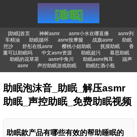
[助眠]首页
神树asmr
asmr小水在哪直播
asmr列
车精油
助眠循环
asmr按摩腿
战旗asmr
助眠
挖沙
舒彤在线asmr
樱桃小姐助眠
抚摸助眠
香
薰可以助眠吗
中文asmr资源
助眠超污
慕思助眠
助眠的花草茶
asmr中角川
助眠asmr掏耳
踹声
asmr
声控助眠游戏助眠
助眠红酒小瓶
助眠泡沫音_助眠_解压asmr
助眠_声控助眠_免费助眠视频
助眠款产品有哪些有效的帮助睡眠的