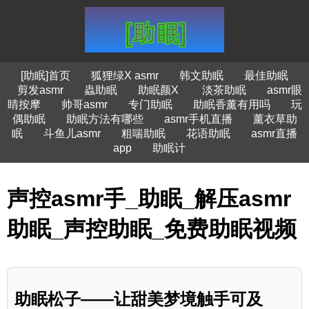
[助眠]首页
狐狸绿X asmr
韩文助眠
最佳助眠
剪发asmr
蟲助眠
助眠颜X
淡茶助眠
asmr眼
睛按摩
帅哥asmr
专门助眠
助眠香薰有用吗
玩
偶助眠
助眠方法有哪些
asmr手机直播
薰衣草助
眠
斗鱼儿asmr
粗喘助眠
花语助眠
asmr直播
app
助眠计
声控asmr手_助眠_解压asmr
助眠_声控助眠_免费助眠视频
助眠松子——让甜美梦境触手可及