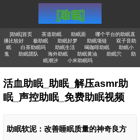
[助眠]首页
茶道助眠
助眠面
哪个平台的助眠直
播比较好
极助眠
助眠好梦
助眠项链
双子音助
眠
白茶助眠吗
助眠生活
喝咖啡助眠
助眠小
鬼
助眠团队
海外助眠
助眠黄油
助眠穴
助
眠潮汐
小米助眠吗
活血助眠_助眠_解压asmr助
眠_声控助眠_免费助眠视频
助眠软泥：改善睡眠质量的神奇良方