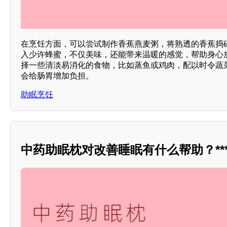
在烹饪方面，可以尝试制作香蕉燕麦粥，将熟透的香蕉捣
入少许蜂蜜，不仅美味，还能带来温暖的感觉，帮助身心
择一些清淡易消化的食物，比如蒸鱼或鸡肉，配以时令蔬
会给肠胃增加负担。
助眠烹饪
中药助眠枕对改善睡眠有什么帮助？***