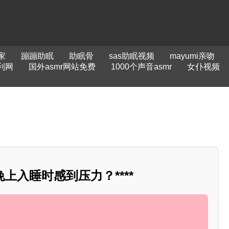
家
蹦蹦助眠
助眠骨
sas助眠视频
mayumi亲吻
利网
国外asmr网站免费
1000个声音asmr
女仆视频
上入睡时感到压力？****