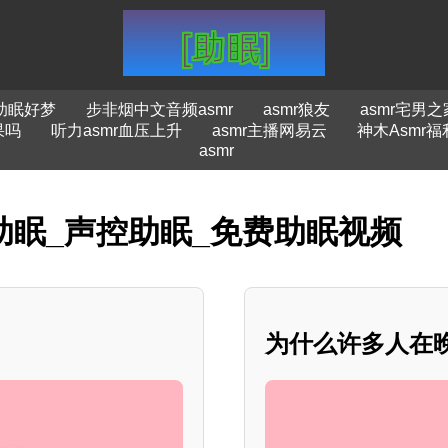
助眠好梦
步非烟中文音频asmr
asmr狼友
asmr宅男之
果吗
听力asmr血压上升
asmr主播网易云
神木Asmr福
asmr
mr助眠_声控助眠_免费助眠视频
为什么许多人在晚