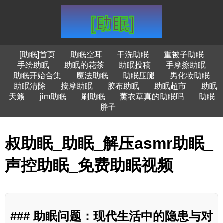
[助眠]首页
助眠空耳
干洗助眠
重被子助眠
手绘助眠
助眠的花茶
助眠投稿
手摩擦助眠
助眠开始合集
魔法助眠
助眠压腿
男化妆助眠
助眠清除
按摩助眠
胶布助眠
助眠超市
助眠
天籁
jim助眠
刷助眠
薰衣草真的助眠吗
助眠
胖子
叔助眠_助眠_解压asmr助眠_
声控助眠_免费助眠视频
### 助眠问题：现代生活中的隐患与对