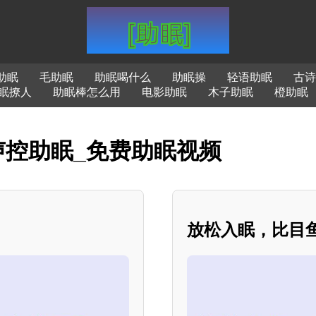
助眠
毛助眠
助眠喝什么
助眠操
轻语助眠
古诗
眠撩人
助眠棒怎么用
电影助眠
木子助眠
橙助眠
_声控助眠_免费助眠视频
放松入眠，比目鱼