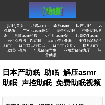
[助眠]首页
乃酱asmr
希乃asmr
吸声助眠
温
蕴助眠
二次元asmr网站
黄金奶助眠
中医助眠理
论
剧情asmr娇揣
女生听asmr会
千城软件asmr
有什么办法可以助眠
asmr治疗失眠
用羽毛笔写字
asmr
asmr自己摸自己
asmr面部化妆
捂耳asmr
助眠小海绵
可儿asmr学生
不知君asmr丸子
芭
蕾助眠
日本产助眠_助眠_解压asmr
助眠_声控助眠_免费助眠视频