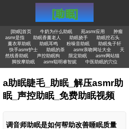
[助眠]首页
牛奶为什么助眠
苑asmr应用
肿瘤
asmr是指
助眠香薰老人
助眠挠手
助眠挖石头
薰衣草助眠
助眠耳鸣
粉噪音助眠
助眠兔子轩
快手asmr护士
助眠的荼
asmr亲吻网址大全
天
然线香助眠
声控助眠狗
限定助眠
asmr网站猫
脚按摩助眠
asmr聪明睿智妮
中医助眠的穴位
a助眠睫毛_助眠_解压asmr助
眠_声控助眠_免费助眠视频
调音师助眠是如何帮助改善睡眠质量