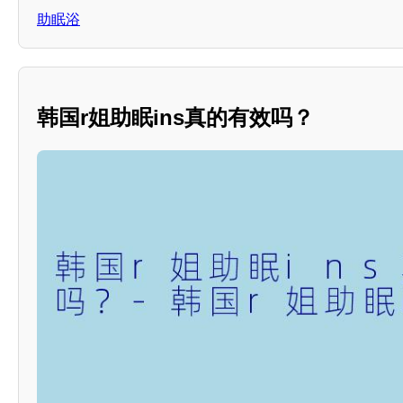
助眠浴
韩国r姐助眠ins真的有效吗？