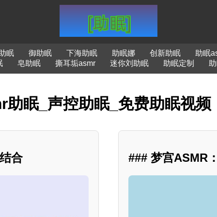
o助眠
御助眠
下海助眠
助眠娜
创新助眠
助眠a
眠
皂助眠
撕耳垢asmr
迷你刘助眠
助眠定制
助
smr助眠_声控助眠_免费助眠视频
美结合
### 梦宫ASM