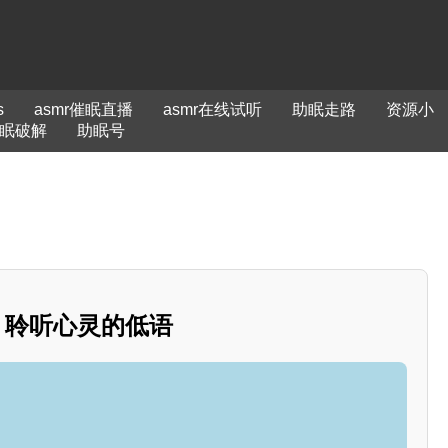
s
asmr催眠直播
asmr在线试听
助眠走路
资源小
眠破解
助眠号
R：聆听心灵的低语