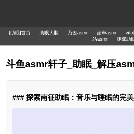
[助眠]首页
助眠大脑
乃酱asmr
踹声asmr
vit
站asmr
腿部助
斗鱼asmr轩子_助眠_解压a
### 探索南征助眠：音乐与睡眠的完