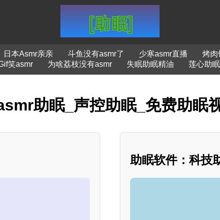
日本Asmr亲亲
斗鱼没有asmr了
少寒asmr直播
烤肉饭
Gif笑asmr
为啥荔枝没有asmr
失眠助眠精油
莲心助眠
asmr助眠_声控助眠_免费助眠
助眠软件：科技