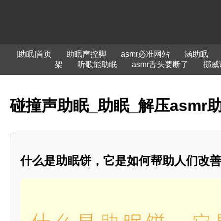
[助眠]首页
助眠声控脚
asmr必准网站
涵助眠
架
听歌能助眠
asmr舌头要断了
挪威
碰撞声助眠_助眠_解压asmr
什么是助眠饼，它是如何帮助人们改善睡