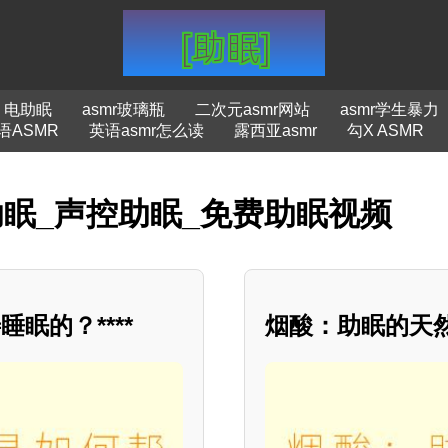
电助眠
asmr玻璃瓶
二次元asmr网站
asmr学生暴力
语ASMR
英语asmr怎么读
露西亚asmr
勾X ASMR
助眠_声控助眠_免费助眠视频
眠的？****
烟酸：助眠的天