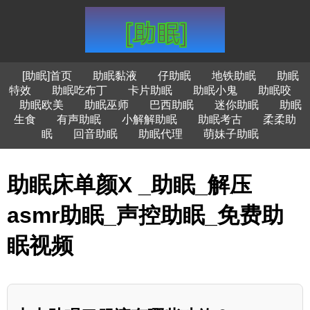
[助眠]首页
助眠黏液
仔助眠
地铁助眠
助眠
特效
助眠吃布丁
卡片助眠
助眠小鬼
助眠咬
助眠欧美
助眠巫师
巴西助眠
迷你助眠
助眠
生食
有声助眠
小解解助眠
助眠考古
柔柔助
眠
回音助眠
助眠代理
萌妹子助眠
助眠床单颜X _助眠_解压
asmr助眠_声控助眠_免费助
眠视频