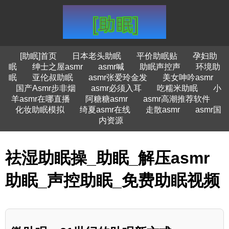
[助眠]首页
日本老头助眠
平价助眠贴
孕妇助
眠
绅士之屋asmr
asmr喊
助眠声控声
环境助
眠
亚伦叔助眠
asmr张爱玲金发
美女呻吟asmr
国产Asmr步非烟
asmr必须入耳
吃糯米助眠
小
羊asmr在哪直播
阿糖糖asmr
asmr高潮推荐软件
化妆助眠模拟
绮夏asmr在线
走散asmr
asmr国
内资源
祛湿助眠操_助眠_解压asmr
助眠_声控助眠_免费助眠视频