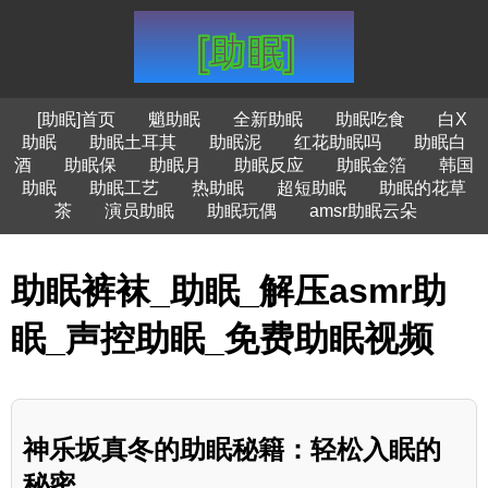
[助眠]首页
魈助眠
全新助眠
助眠吃食
白X
助眠
助眠土耳其
助眠泥
红花助眠吗
助眠白
酒
助眠保
助眠月
助眠反应
助眠金箔
韩国
助眠
助眠工艺
热助眠
超短助眠
助眠的花草
茶
演员助眠
助眠玩偶
amsr助眠云朵
助眠裤袜_助眠_解压asmr助
眠_声控助眠_免费助眠视频
神乐坂真冬的助眠秘籍：轻松入眠的
秘密