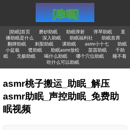
[助眠]首页
磨砂助眠
助眠弹射
弹琴助眠
直
播助眠是什么
深入助眠
助眠福利社
助眠首席
翻牌助眠
刺梨助眠
课助眠
asmr小十七
助眠
小盆栽
鹭助眠
助眠asmr放松
苗苗助眠
千助
眠
无极助眠
喝什么助眠
哪个穴位助眠
睡不着
吃什么可以助眠
asmr桃子搬运_助眠_解压
asmr助眠_声控助眠_免费助
眠视频