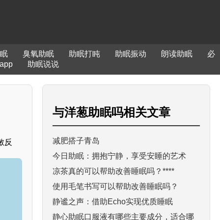
眠
臭氧助眠
助眠打盹
助眠振动
朗读助眠
必
app
助眠说说
与
洋葱助眠吗
相关文章
减肥搭子青岛
敏反
今日助眠：拥抱宁静，享受安睡的艺术
凉茶真的可以帮助改善睡眠吗？****
使用毛笔书写可以帮助改善睡眠吗？
静谧之声：借助Echo实现优质睡眠
静心助眠口服液有哪些主要成分，适合哪