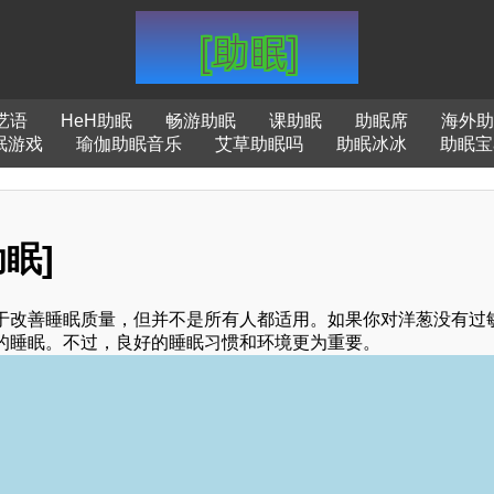
呓语
HeH助眠
畅游助眠
课助眠
助眠席
海外助
眠游戏
瑜伽助眠音乐
艾草助眠吗
助眠冰冰
助眠宝
眠]
于改善睡眠质量，但并不是所有人都适用。如果你对洋葱没有过
的睡眠。不过，良好的睡眠习惯和环境更为重要。