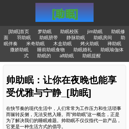
[助眠]首页
梦助眠
助眠校医
jim助眠
助眠修
面
羽助眠
助眠脐带
静脉助眠
助眠房间
助
眠伴奏
米奇助眠
木盒助眠
烤火助眠
禅助眠
撒娇助眠
睡前助眠食物
助眠婚礼
助眠瑜伽体
式
助眠的
aft助眠
助眠提醒
帅助眠：让你在夜晚也能享
受优雅与宁静_[助眠]
在快节奏的现代生活中，人们常常为工作压力和生活琐事
而辗转反侧，无法安然入睡。而“帅助眠”这一概念，正是
为了解决我们的睡眠难题。帅助眠不仅仅指代一款产品，
它更是一种生活方式的倡导。