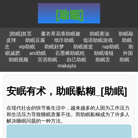
[助眠]首页
薰衣草花香助眠被
助眠黄油
助眠敲
皮球
助眠豆腐
纸巾助眠
低语助眠游戏
助眠
念
vip助眠
助眠好梦
助眠摇篮
rap助眠
助
眠减肥
ars助眠
石墨烯助眠枕
助眠项链
外国
助眠视频
言语助眠
自己助眠
助眠舌
助眠
makayla
安眠有术，助眠黏糊_[助眠]
在现代社会的快节奏生活中，越来越多的人因为工作压力
和生活压力导致睡眠质量不佳。而助眠黏糊成为了许多人
解决睡眠问题的一种方法。