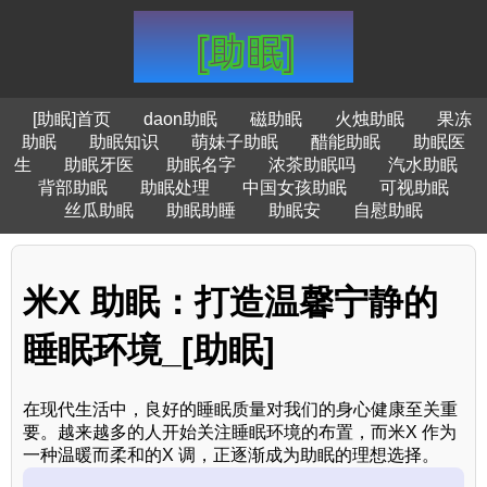
[助眠]首页
daon助眠
磁助眠
火烛助眠
果冻
助眠
助眠知识
萌妹子助眠
醋能助眠
助眠医
生
助眠牙医
助眠名字
浓茶助眠吗
汽水助眠
背部助眠
助眠处理
中国女孩助眠
可视助眠
丝瓜助眠
助眠助睡
助眠安
自慰助眠
米X 助眠：打造温馨宁静的
睡眠环境_[助眠]
在现代生活中，良好的睡眠质量对我们的身心健康至关重
要。越来越多的人开始关注睡眠环境的布置，而米X 作为
一种温暖而柔和的X 调，正逐渐成为助眠的理想选择。