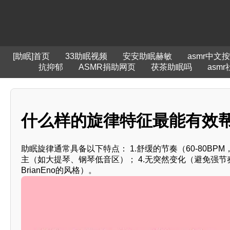
[助眠]首页
33助眠视频
安安助眠赫敏
asmr中文
抗抑郁
ASMR捐助网页
茯茶助眠吗
asm
什么样的旋律特征最能有效帮
助眠旋律通常具备以下特点： 1.舒缓的节奏（60-80BP
主（如大提琴、钢琴低音区）； 4.无突然变化（避免强
BrianEno的风格）。