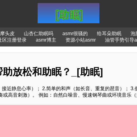
按摩头皮
山杏仁助眠吗
asmr很骚的
给耳朵助眠
泡
r社区注册登录
asmr博主
资源小站asmr
油管手势引导as
助放松和助眠？_[助眠]
M，接近静息心率）； 2.简单的和声（如长音、重复的琶音）； 3.
节奏或高音刺激）。 例如：自然白噪音、慢速钢琴曲或环境音乐（