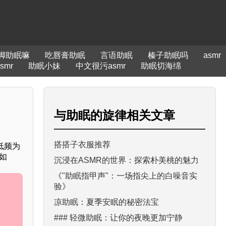
脚助眠嘛
吃唇膏助眠
言语助眠
榛子助眠吗
asmr
mr
助眠小妹
中文很污asmr
助眠切海绵
与
助眠的旋律
相关文章
搭搭子衣服推荐
低频为
如
沉浸在ASMR的世界：探索朴美桃的魅力
《"助眠指甲声"：一场指尖上的白噪音实
验》
凉助眠：夏季安眠的秘密法宝
### 轻微助眠：让你的夜晚更加宁静