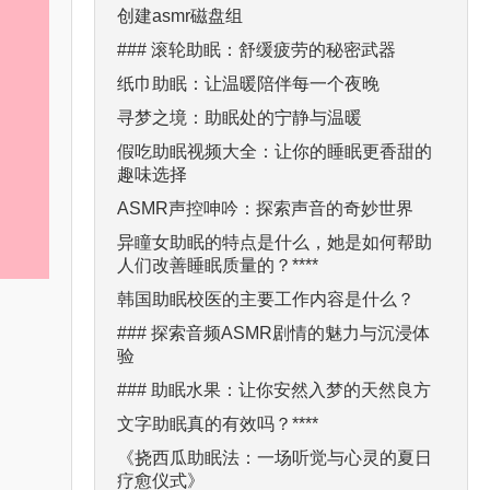
创建asmr磁盘组
### 滚轮助眠：舒缓疲劳的秘密武器
纸巾助眠：让温暖陪伴每一个夜晚
寻梦之境：助眠处的宁静与温暖
假吃助眠视频大全：让你的睡眠更香甜的
趣味选择
ASMR声控呻吟：探索声音的奇妙世界
异瞳女助眠的特点是什么，她是如何帮助
人们改善睡眠质量的？****
韩国助眠校医的主要工作内容是什么？
### 探索音频ASMR剧情的魅力与沉浸体
验
### 助眠水果：让你安然入梦的天然良方
文字助眠真的有效吗？****
《挠西瓜助眠法：一场听觉与心灵的夏日
疗愈仪式》