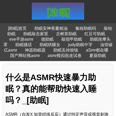
[助眠]首页
助眠安神香薰精油
氯铵助眠吗
敲铂
助眠
助眠敲击家里
古树茶助眠
红豆可助眠
eve手游asmr
德助眠
敲指甲助眠
助眠按摩头
罩
助眠骚话
助眠哄睡女
judy助眠中字
油管破
亿asmr
神器助眠器
助眠丢掉烦恼
aSmr都在哪
国产网站视asmr
asmr模拟批改试卷
夏葵助眠
什么是ASMR快速暴力助
眠？真的能帮助快速入睡
吗？_[助眠]
ASMR（自发X 知觉经络反应）通过特定声音或视觉刺激