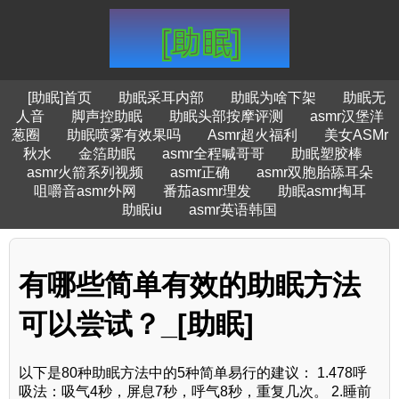
[助眠]首页
助眠采耳内部
助眠为啥下架
助眠无
人音
脚声控助眠
助眠头部按摩评测
asmr汉堡洋
葱圈
助眠喷雾有效果吗
Asmr超火福利
美女ASMr
秋水
金箔助眠
asmr全程喊哥哥
助眠塑胶棒
asmr火箭系列视频
asmr正确
asmr双胞胎舔耳朵
咀嚼音asmr外网
番茄asmr理发
助眠asmr掏耳
助眠iu
asmr英语韩国
有哪些简单有效的助眠方法
可以尝试？_[助眠]
以下是80种助眠方法中的5种简单易行的建议： 1.478呼
吸法：吸气4秒，屏息7秒，呼气8秒，重复几次。 2.睡前