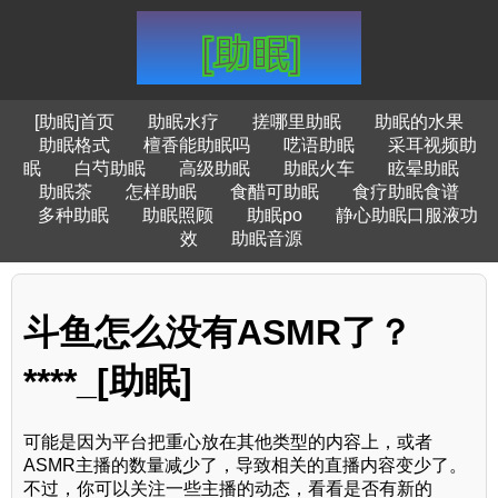
[助眠]首页
助眠水疗
搓哪里助眠
助眠的水果
助眠格式
檀香能助眠吗
呓语助眠
采耳视频助
眠
白芍助眠
高级助眠
助眠火车
眩晕助眠
助眠茶
怎样助眠
食醋可助眠
食疗助眠食谱
多种助眠
助眠照顾
助眠po
静心助眠口服液功
效
助眠音源
斗鱼怎么没有ASMR了？
****_[助眠]
可能是因为平台把重心放在其他类型的内容上，或者
ASMR主播的数量减少了，导致相关的直播内容变少了。
不过，你可以关注一些主播的动态，看看是否有新的