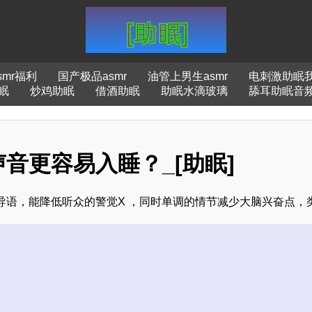
smr福利
国产极品asmr
油管上男生asmr
电刺激助眠
眠
炒鸡助眠
借酒助眠
助眠水滴玻璃
舔耳助眠音
音更容易入睡？_[助眠]
语，能降低听众的警觉X ，同时单调的情节减少大脑兴奋点，类