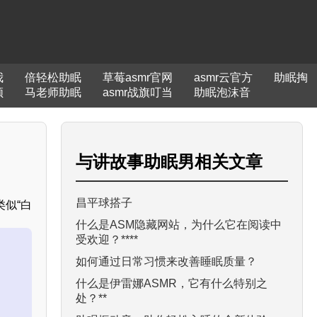
我
倍轻松助眠
草莓asmr官网
asmr云官方
助眠掏
频
马老师助眠
asmr战旗叮当
助眠泡沫音
与
讲故事助眠男
相关文章
昌平球搭子
似“白
什么是ASM隐藏网站，为什么它在阅读中
受欢迎？****
如何通过日常习惯来改善睡眠质量？
什么是伊雷娜ASMR，它有什么特别之
处？**