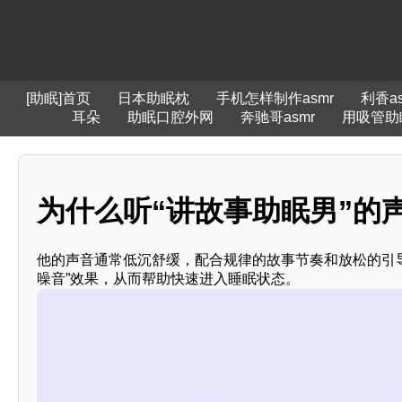
[助眠]首页
日本助眠枕
手机怎样制作asmr
利香a
耳朵
助眠口腔外网
奔驰哥asmr
用吸管助
为什么听“讲故事助眠男”的声
他的声音通常低沉舒缓，配合规律的故事节奏和放松的引导
噪音”效果，从而帮助快速进入睡眠状态。